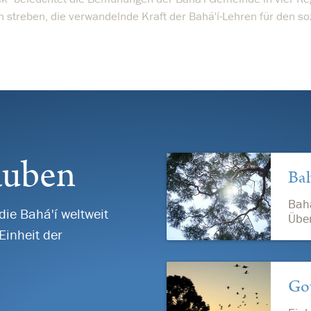
treben, die verwandelnde Kraft der Bahá'í-Lehren für den so
auben
Bah
Bahá
die Bahá'í weltweit
Über
Einheit der
Got