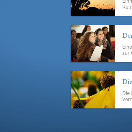
Einh
Kult
Der
Eine
zur 
Die
Die 
Vern