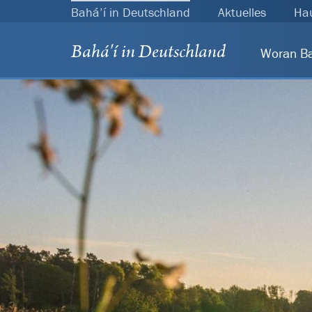
Bahá’í in Deutschland
Aktuelles
Ha
Bahá'í in Deutschland
Woran Ba
Woran 
Bahá’u
Die Na
Gott u
Der Ei