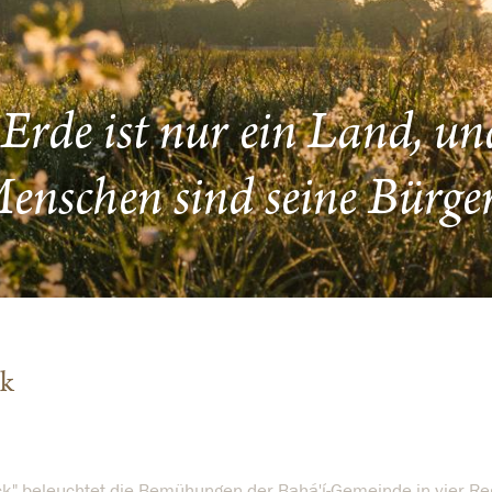
Erde ist nur ein Land, un
enschen sind seine Bürger
ck
ick" beleuchtet die Bemühungen der Bahá'í-Gemeinde in vier R