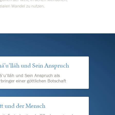
zialen Wandel zu nutzen.
á’u’lláh und Sein Anspruch
’u’lláh und Sein Anspruch als
bringer einer göttlichen Botschaft
t und der Mensch