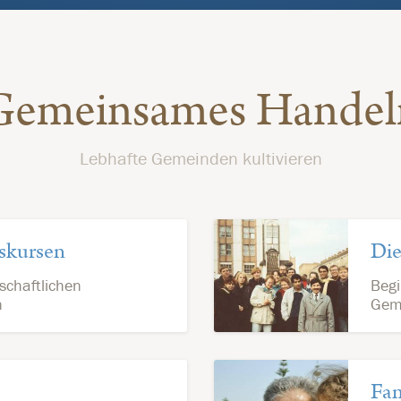
Gemeinsames Handel
Lebhafte Gemeinden kultivieren
iskursen
Die
chaftlichen
Begi
n
Gem
Fam