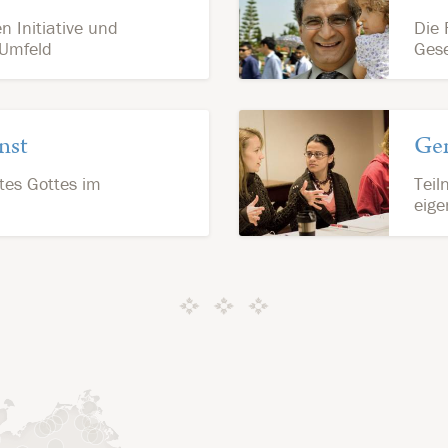
 Initiative und
Die 
 Umfeld
Gese
nst
Ge
tes Gottes im
Teil
eig