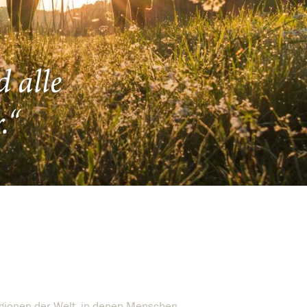
d alle
.“
egionen der Welt, in denen Menschen,