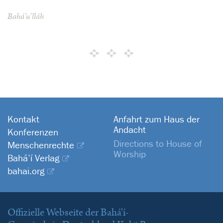
Bahá’u’lláh
Kontakt
Anfahrt zum Haus der
Andacht
Konferenzen
Directions to House of
Menschenrechte
Worship
Bahá’í Verlag
bahai.org
Offizielle Webseite der Bahá'í-