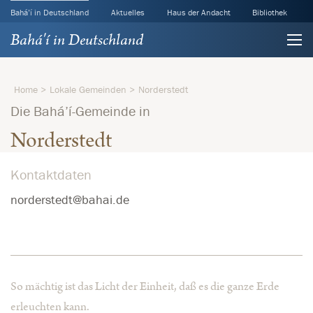
Bahá’í in Deutschland
Aktuelles
Haus der Andacht
Bibliothek
Bahá'í in Deutschland
Home
Lokale Gemeinden
Norderstedt
Die Bahá’í-Gemeinde in
Norderstedt
Kontaktdaten
norderstedt@bahai.de
So mächtig ist das Licht der Einheit, daß es die ganze Erde
erleuchten kann.