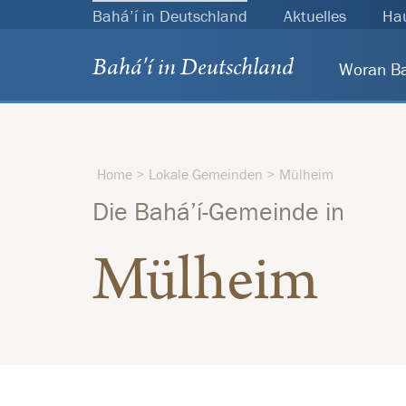
Bahá’í in Deutschland
Aktuelles
Ha
Bahá'í in Deutschland
Woran Ba
Woran 
Bahá’u
Home
Lokale Gemeinden
Mülheim
Die Bahá’í-Gemeinde in
Die Na
Mülheim
Gott u
Der Ei