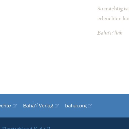
So mächtig ist
erleuchten ka
Bahá’u’lláh
chte
Bahá’í Verlag
bahai.org