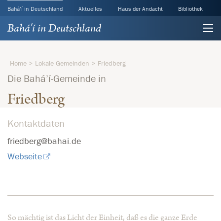
Bahá’í in Deutschland
Aktuelles
Haus der Andacht
Bibliothek
Bahá'í in Deutschland
Home
Lokale Gemeinden
Friedberg
Die Bahá’í-Gemeinde in
Friedberg
Kontaktdaten
friedberg@bahai.de
Webseite
So mächtig ist das Licht der Einheit, daß es die ganze Erde