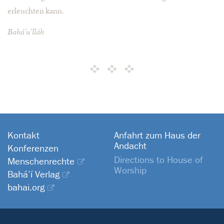
erleuchten kann.
Bahá’u’lláh
Kontakt
Anfahrt zum Haus der
Andacht
Konferenzen
Directions to House of
Menschenrechte
Worship
Bahá’í Verlag
bahai.org