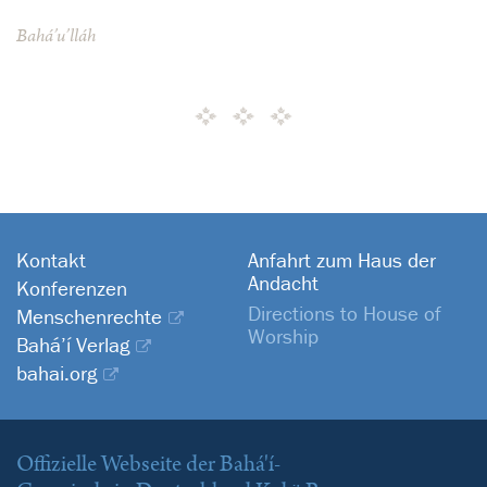
Bahá’u’lláh
Kontakt
Anfahrt zum Haus der
Andacht
Konferenzen
Directions to House of
Menschenrechte
Worship
Bahá’í Verlag
bahai.org
Offizielle Webseite der Bahá'í-